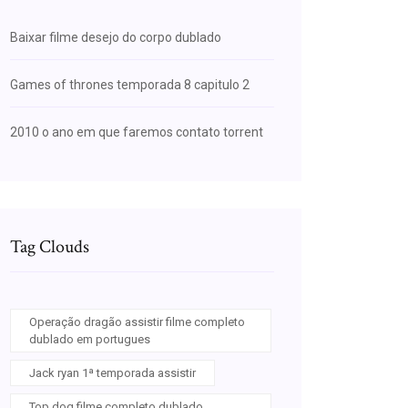
Baixar filme desejo do corpo dublado
Games of thrones temporada 8 capitulo 2
2010 o ano em que faremos contato torrent
Tag Clouds
Operação dragão assistir filme completo
dublado em portugues
Jack ryan 1ª temporada assistir
Top dog filme completo dublado