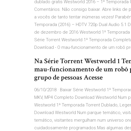
dublado gratis Westworld 2016 – 1ª Temporada 
Comentários. Não consigo baixar. Abre links de
a vocês de tanto tentar inúmeras vezes! Parabén
Temporada (2016) – HDTV 720p Dual Audio 5.1 D
de dezembro de 2016 Westworld 1ª Temporada 
Série Torrent Westworld 1ª Temporada Completa
Download - O mau-funcionamento de um robô pr
Na Série Torrent Westworld 1 Te
mau-funcionamento de um robô pr
grupo de pessoas Acesse
06/10/2018 · Baixar Série Westworld 1ª Temporad
MKV, MP4 Completo Download Westworld Num parqu
Westworld 1ª Temporada Torrent Dublado, Legen
Download Westworld Num parque temático, visit
temático, visitantes mergulham num universo on
cuidadosamente programados.Mas algumas des