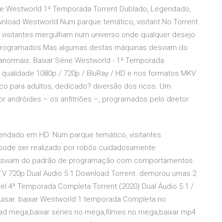
érie Westworld 1ª Temporada Torrent Dublado, Legendado,
nload Westworld Num parque temático, visitant No Torrent
visitantes mergulham num universo onde qualquer desejo
 programados.Mas algumas destas máquinas desviam do
rmais. Baixar Série Westworld - 1ª Temporada
qualidade 1080p / 720p / BluRay / HD e nos formatos MKV
ico para adultos, dedicado? diversão dos ricos. Um
 andróides – os anfitriões –, programados pelo diretor
endado em HD. Num parque temático, visitantes
pode ser realizado por robôs cuidadosamente
esviam do padrão de programação com comportamentos
V 720p Dual Audio 5.1 Download Torrent. demorou umas 2
pel 4ª Temporada Completa Torrent (2020) Dual Áudio 5.1 /
isar. baixar Westworld 1 temporada Completa no
 mega,baixar series no mega,filmes no mega,baixar mp4