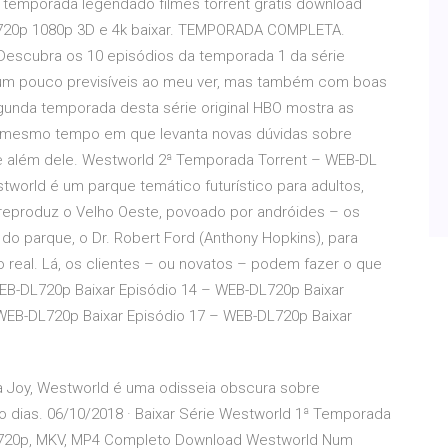
º temporada legendado filmes torrent grátis download
y 720p 1080p 3D e 4k baixar. TEMPORADA COMPLETA.
 Descubra os 10 episódios da temporada 1 da série
 um pouco previsíveis ao meu ver, mas também com boas
gunda temporada desta série original HBO mostra as
ao mesmo tempo em que levanta novas dúvidas sobre
e além dele. Westworld 2ª Temporada Torrent – WEB-DL
world é um parque temático futurístico para adultos,
reproduz o Velho Oeste, povoado por andróides – os
 do parque, o Dr. Robert Ford (Anthony Hopkins), para
real. Lá, os clientes – ou novatos – podem fazer o que
EB-DL720p Baixar Episódio 14 – WEB-DL720p Baixar
WEB-DL720p Baixar Episódio 17 – WEB-DL720p Baixar
sa Joy, Westworld é uma odisseia obscura sobre
São dias. 06/10/2018 · Baixar Série Westworld 1ª Temporada
, 720p, MKV, MP4 Completo Download Westworld Num