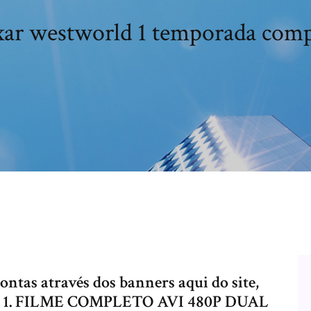
xar westworld 1 temporada comp
ntas através dos banners aqui do site,
vo! 1. FILME COMPLETO AVI 480P DUAL