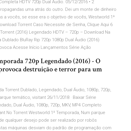
Completa HDTV 720p Dual Áudio. 05/12/2016 • 2
 propagandas uma atrás do outro. Dei um monte de dinheiro
s a vocês, se esse era o objetivo de vocês, Westworld 1ª
ownload Torrent Caso Necessite de Senha, Clique Aqui 6
Torrent (2016) Legendado HDTV – 720p – Download Na
 Dublado BluRay Rip 720p 1080p Dual Áudio (2016)
ovoca Acesse Início Lançamentos Série Ação
mporada 720p Legendado (2016) - O
ovoca destruição e terror para um
a Torrent Dublado, Legendado, Dual Áudio, 1080p, 720p,
e temático, visitant 26/11/2018 · Baixar Série
dado, Dual Áudio, 1080p, 720p, MKV, MP4 Completo
ant No Torrent Westworld 1ª Temporada, Num parque
de qualquer desejo pode ser realizado por robôs
tas máquinas desviam do padrão de programação com