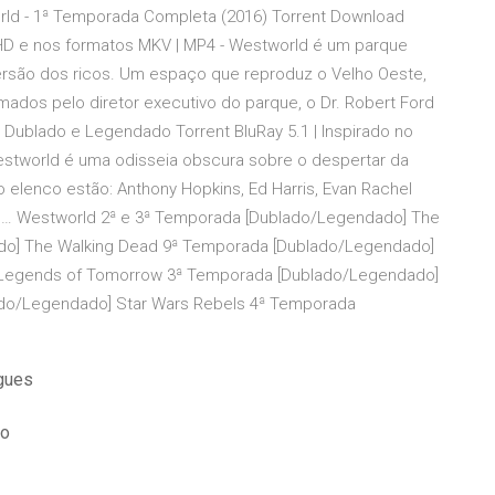
ld - 1ª Temporada Completa (2016) Torrent Download
 HD e nos formatos MKV | MP4 - Westworld é um parque
versão dos ricos. Um espaço que reproduz o Velho Oeste,
mados pelo diretor executivo do parque, o Dr. Robert Ford
ublado e Legendado Torrent BluRay 5.1 | Inspirado no
estworld é uma odisseia obscura sobre o despertar da
o elenco estão: Anthony Hopkins, Ed Harris, Evan Rachel
 … Westworld 2ª e 3ª Temporada [Dublado/Legendado] The
do] The Walking Dead 9ª Temporada [Dublado/Legendado]
Legends of Tomorrow 3ª Temporada [Dublado/Legendado]
do/Legendado] Star Wars Rebels 4ª Temporada
ugues
do