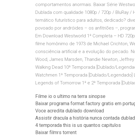
comportamentos anormais. Baixar Série Westwor
Dublada com qualidade 1080p / 720p / BluRay /
temático futurístico para adultos, dedicado? di
povoado por andróides – os anfitriões –, progra
Em Download Westworld 1ª Completa – HD 720p D
filme homônimo de 1973 de Michael Crichton, W
consciência artificial e a evolução do pecado. N
Wood, James Marsden, Thandie Newton, Jeffrey
Walking Dead 10ª Temporada [Dublado/Legenda
Watchmen 1ª Temporada [Dublado/Legendado] 
Legends of Tomorrow 1ª e 2ª Temporada [Dubla
Filme io o ultimo na terra sinopse
Baixar programa format factory gratis em port
Voce acredita dublado download
Assistir dracula a história nunca contada dubla
4 temporada this is us quantos capitulos
Baixar filmrs torrent