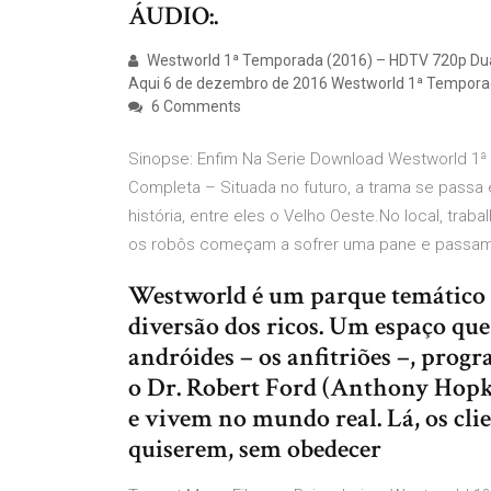
ÁUDIO:.
Westworld 1ª Temporada (2016) – HDTV 720p Dual
Aqui 6 de dezembro de 2016 Westworld 1ª Tempora
6 Comments
Sinopse: Enfim Na Serie Download Westworld 1ª
Completa – Situada no futuro, a trama se passa
história, entre eles o Velho Oeste.No local, tra
os robôs começam a sofrer uma pane e passam 
Westworld é um parque temático f
diversão dos ricos. Um espaço qu
andróides – os anfitriões –, prog
o Dr. Robert Ford (Anthony Hopk
e vivem no mundo real. Lá, os cli
quiserem, sem obedecer