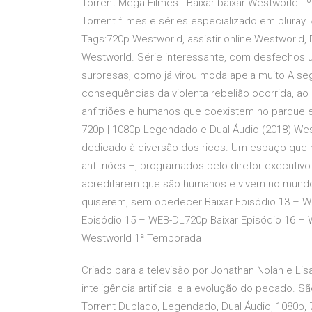
Torrent Mega Filmes - Baixar baixar Westworld 1
Torrent filmes e séries especializado em blura
Tags:720p Westworld, assistir online Westworld,
Westworld. Série interessante, com desfechos
surpresas, como já virou moda apela muito A se
consequências da violenta rebelião ocorrida, 
anfitriões e humanos que coexistem no parque 
720p | 1080p Legendado e Dual Áudio (2018) West
dedicado à diversão dos ricos. Um espaço que 
anfitriões –, programados pelo diretor executivo
acreditarem que são humanos e vivem no mundo 
quiserem, sem obedecer Baixar Episódio 13 – W
Episódio 15 – WEB-DL720p Baixar Episódio 16 – 
Westworld 1ª Temporada
Criado para a televisão por Jonathan Nolan e Li
inteligência artificial e a evolução do pecado. 
Torrent Dublado, Legendado, Dual Áudio, 1080p