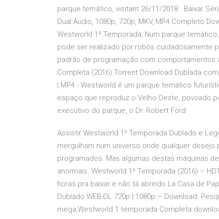
parque temático, visitant 26/11/2018 · Baixar S
Dual Áudio, 1080p, 720p, MKV, MP4 Completo Dow
Westworld 1ª Temporada, Num parque temático, 
pode ser realizado por robôs cuidadosamente
padrão de programação com comportamentos ano
Completa (2016) Torrent Download Dublada com 
| MP4 - Westworld é um parque temático futuríst
espaço que reproduz o Velho Oeste, povoado por
executivo do parque, o Dr. Robert Ford
Assistir Westworld 1ª Temporada Dublado e Leg
mergulham num universo onde qualquer desejo 
programados. Mas algumas destas máquinas d
anormais. Westworld 1ª Temporada (2016) – HDT
horas pra baixar e não tá abrindo La Casa de Pa
Dublado WEB-DL 720p | 1080p – Download. Pesqu
mega,Westworld 1 temporada Completa download